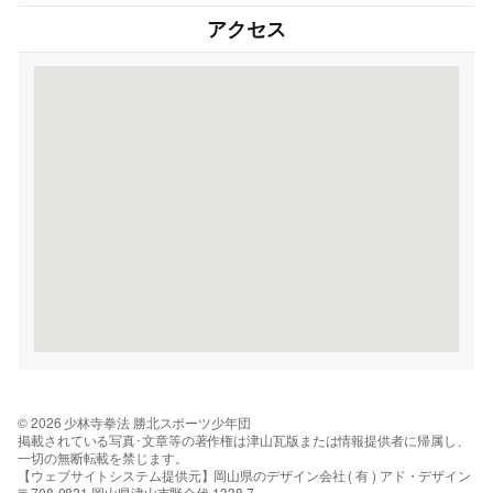
アクセス
© 2026 少林寺拳法 勝北スポーツ少年団
掲載されている写真･文章等の著作権は津山瓦版または情報提供者に帰属し、
一切の無断転載を禁じます。
【ウェブサイトシステム提供元】岡山県のデザイン会社 ( 有 ) アド・デザイン
〒708-0821 岡山県津山市野介代 1338-7