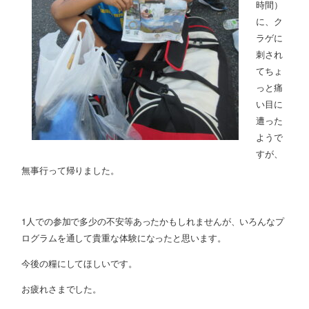
時間）
に、ク
ラゲに
刺され
てちょ
っと痛
い目に
遭った
ようで
すが、
無事行って帰りました。
1人での参加で多少の不安等あったかもしれませんが、いろんなプ
ログラムを通して貴重な体験になったと思います。
今後の糧にしてほしいです。
お疲れさまでした。