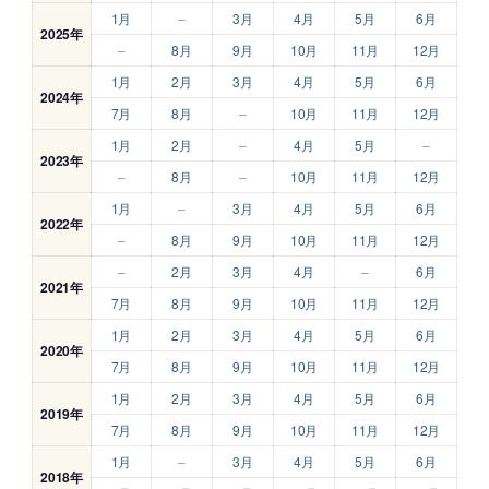
1月
–
3月
4月
5月
6月
2025年
–
8月
9月
10月
11月
12月
1月
2月
3月
4月
5月
6月
2024年
7月
8月
–
10月
11月
12月
1月
2月
–
4月
5月
–
2023年
–
8月
–
10月
11月
12月
1月
–
3月
4月
5月
6月
2022年
–
8月
9月
10月
11月
12月
–
2月
3月
4月
–
6月
2021年
7月
8月
9月
10月
11月
12月
1月
2月
3月
4月
5月
6月
2020年
7月
8月
9月
10月
11月
12月
1月
2月
3月
4月
5月
6月
2019年
7月
8月
9月
10月
11月
12月
1月
–
3月
4月
5月
6月
2018年