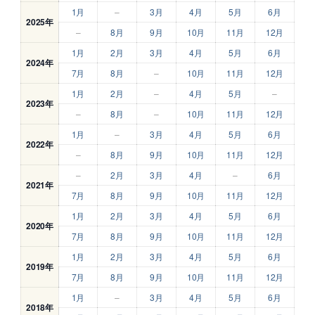
1月
–
3月
4月
5月
6月
2025年
–
8月
9月
10月
11月
12月
1月
2月
3月
4月
5月
6月
2024年
7月
8月
–
10月
11月
12月
1月
2月
–
4月
5月
–
2023年
–
8月
–
10月
11月
12月
1月
–
3月
4月
5月
6月
2022年
–
8月
9月
10月
11月
12月
–
2月
3月
4月
–
6月
2021年
7月
8月
9月
10月
11月
12月
1月
2月
3月
4月
5月
6月
2020年
7月
8月
9月
10月
11月
12月
1月
2月
3月
4月
5月
6月
2019年
7月
8月
9月
10月
11月
12月
1月
–
3月
4月
5月
6月
2018年