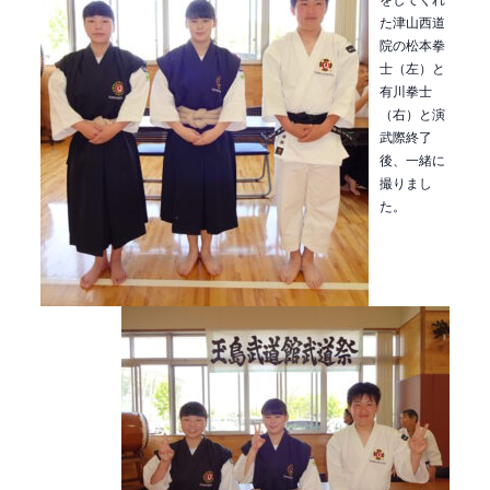
た津山西道
院の松本拳
士（左）と
有川拳士
（右）と演
武際終了
後、一緒に
撮りまし
た。