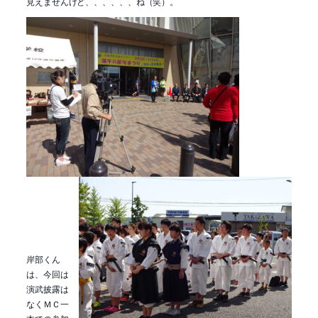
見えませんけど、、、、、、ね（笑）。
岸部くん
は、今回は
演武披露は
なくＭＣ一