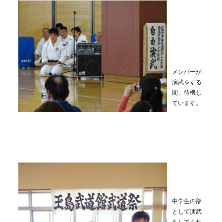
メンバーが
演武をする
間、待機し
ています。
中学生の部
として演武
をしてくれ