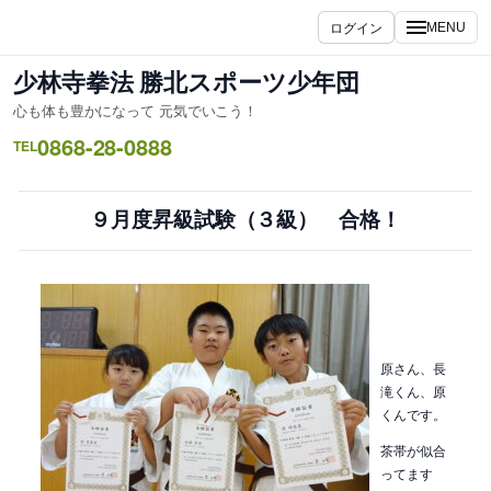
内
ログイン
MENU
容
を
少林寺拳法 勝北スポーツ少年団
ス
心も体も豊かになって 元気でいこう！
キ
0868-28-0888
ッ
TEL
プ
９月度昇級試験（３級） 合格！
原さん、長
滝くん、原
くんです。
茶帯が似合
ってます