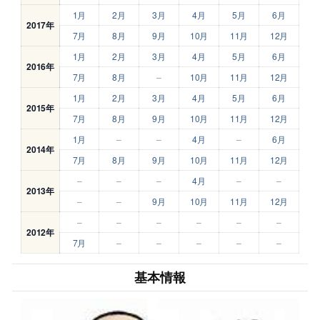
1月
2月
3月
4月
5月
6月
2017年
7月
8月
9月
10月
11月
12月
1月
2月
3月
4月
5月
6月
2016年
7月
8月
–
10月
11月
12月
1月
2月
3月
4月
5月
6月
2015年
7月
8月
9月
10月
11月
12月
1月
–
–
4月
–
6月
2014年
7月
8月
9月
10月
11月
12月
–
–
–
4月
–
–
2013年
–
–
9月
10月
11月
12月
–
–
–
–
–
–
2012年
7月
–
–
–
–
–
基本情報