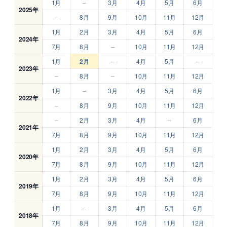
1月
–
3月
4月
5月
6月
2025年
–
8月
9月
10月
11月
12月
1月
2月
3月
4月
5月
6月
2024年
7月
8月
–
10月
11月
12月
1月
2月
–
4月
5月
–
2023年
–
8月
–
10月
11月
12月
1月
–
3月
4月
5月
6月
2022年
–
8月
9月
10月
11月
12月
–
2月
3月
4月
–
6月
2021年
7月
8月
9月
10月
11月
12月
1月
2月
3月
4月
5月
6月
2020年
7月
8月
9月
10月
11月
12月
1月
2月
3月
4月
5月
6月
2019年
7月
8月
9月
10月
11月
12月
1月
–
3月
4月
5月
6月
2018年
7月
8月
9月
10月
11月
12月