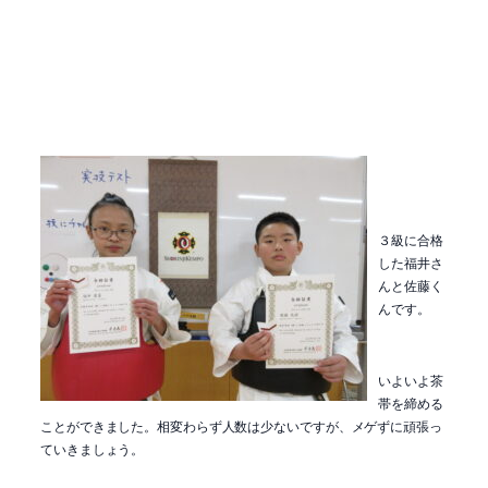
３級に合格
した福井さ
んと佐藤く
んです。
いよいよ茶
帯を締める
ことができました。相変わらず人数は少ないですが、メゲずに頑張っ
ていきましょう。