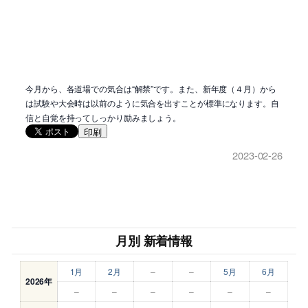
今月から、各道場での気合は“解禁”です。また、新年度（４月）から
は試験や大会時は以前のように気合を出すことが標準になります。自
信と自覚を持ってしっかり励みましょう。
印刷
2023-02-26
月別 新着情報
1月
2月
–
–
5月
6月
2026年
–
–
–
–
–
–