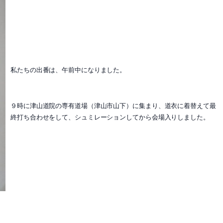
私たちの出番は、午前中になりました。
９時に津山道院の専有道場（津山市山下）に集まり、道衣に着替えて最
終打ち合わせをして、シュミレーションしてから会場入りしました。