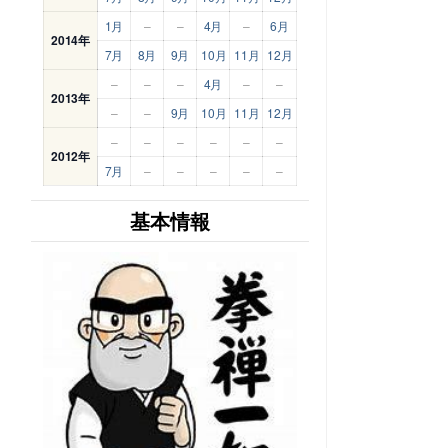
1月
–
–
4月
–
6月
2014年
7月
8月
9月
10月
11月
12月
–
–
–
4月
–
–
2013年
–
–
9月
10月
11月
12月
–
–
–
–
–
–
2012年
7月
–
–
–
–
–
基本情報