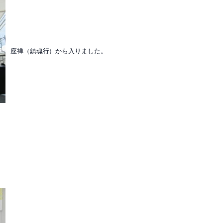
座禅（鎮魂行）から入りました。