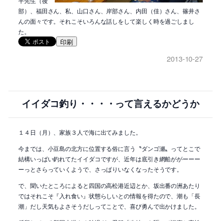
平先生（後
部）、福田さん、私、山口さん、岸部さん、内田（佳）さん、篠井さ
んの面々です。それこそいろんな話しをして楽しく時を過ごしまし
た。
印刷
2013-10-27
イイダコ釣り・・・・って言えるかどうか
１４日（月）、家族３人で海に出てみました。
今までは、小豆島の北方に位置する俗に言う〝ダンゴ瀬〟ってとこで
結構いっぱい釣れてたイイダコですが、近年は底引き網船ががーーー
ーっとさらっていくようで、さっぱりいなくなったそうです。
で、聞いたところによると四国の高松港近辺とか、坂出番の洲あたり
ではそれこそ『入れ食い』状態らしいとの情報を得たので、潮も「長
潮」だし天気もよさそうだしってことで、喜び勇んで出かけました。