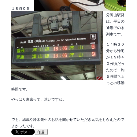
１８時０６
分岡山駅発
は、平日の
通勤でのる
列車です。
１４時３０
分から帰宅
が１９時４
０分頃だっ
たので、約
５時間ちょ
っとの移動
時間です。
やっぱり東京って、遠いですね。
でも、総裁や鈴木先生のお話を聞かせていただき元気をもらえたので
よかったです。
印刷