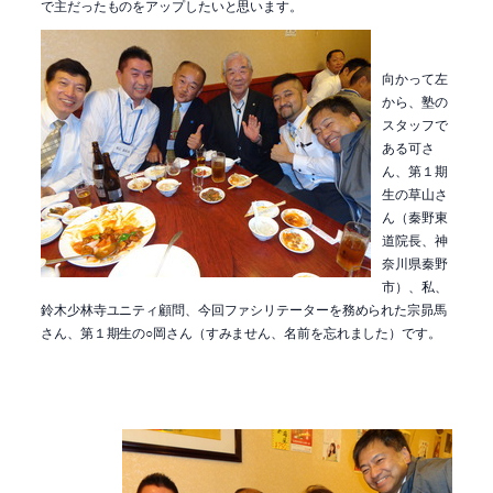
で主だったものをアップしたいと思います。
向かって左
から、塾の
スタッフで
ある可さ
ん、第１期
生の草山さ
ん（秦野東
道院長、神
奈川県秦野
市）、私、
鈴木少林寺ユニティ顧問、今回ファシリテーターを務められた宗昴馬
さん、第１期生の○岡さん（すみません、名前を忘れました）です。