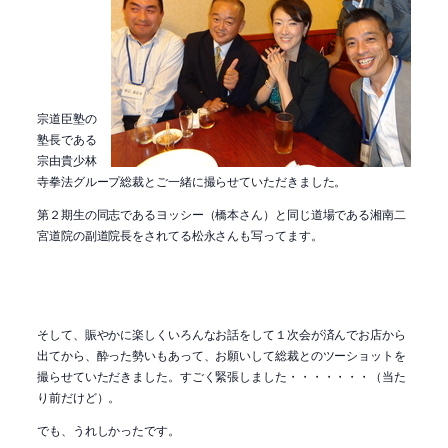
宗道臣塾の
塾長である
宗由貴少林
寺拳法グループ総裁とご一緒に撮らせていただきました。
第２期生の同志であるヨッシー（橋本さん）と同じ道場である湘南二
宮道院の副道院長をされてる松永さんも写ってます。
そして、賑やかに楽しくいろんなお話をして１次会が済んでお店から
出てから、酔った勢いもあって、お願いして総裁とのツーショットを
撮らせていただきました。すごく緊張しました・・・・・・・（当た
り前だけど）。
でも、うれしかったです。