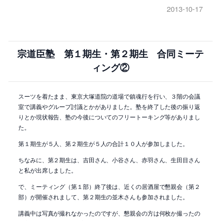
2013-10-17
宗道臣塾 第１期生・第２期生 合同ミーテ
ィング②
スーツを着たまま、東京大塚道院の道場で鎮魂行を行い、３階の会議
室で講義やグループ討議とかがありました。塾を終了した後の振り返
りとか現状報告、塾の今後についてのフリートーキング等がありまし
た。
第１期生が５人、第２期生が５人の合計１０人が参加しました。
ちなみに、第２期生は、吉田さん、小谷さん、赤羽さん、生田目さん
と私が出席しました。
で、ミーティング（第１部）終了後は、近くの居酒屋で懇親会（第２
部）が開催されまして、第２期生の並木さんも参加されました。
講義中は写真が撮れなかったのですが、懇親会の方は何枚か撮ったの