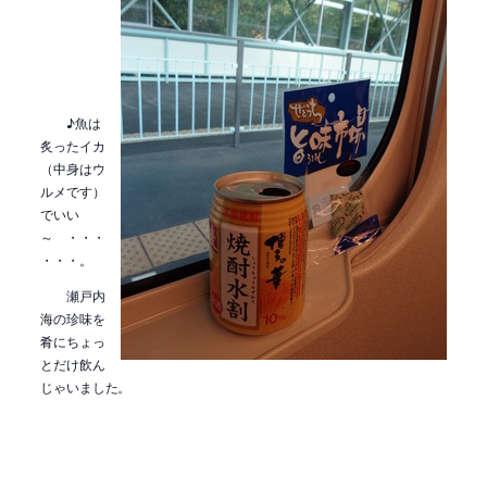
♪魚は
炙ったイカ
（中身はウ
ルメです）
でいい
～ ・・・
・・・。
瀬戸内
海の珍味を
肴にちょっ
とだけ飲ん
じゃいました。