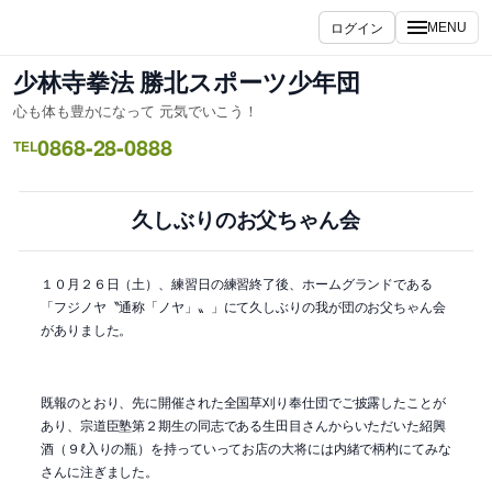
内
ログイン
MENU
容
を
少林寺拳法 勝北スポーツ少年団
ス
心も体も豊かになって 元気でいこう！
キ
0868-28-0888
ッ
TEL
プ
久しぶりのお父ちゃん会
１０月２６日（土）、練習日の練習終了後、ホームグランドである
「フジノヤ〝通称「ノヤ」〟」にて久しぶりの我が団のお父ちゃん会
がありました。
既報のとおり、先に開催された全国草刈り奉仕団でご披露したことが
あり、宗道臣塾第２期生の同志である生田目さんからいただいた紹興
酒（９ℓ入りの瓶）を持っていってお店の大将には内緒で柄杓にてみな
さんに注ぎました。