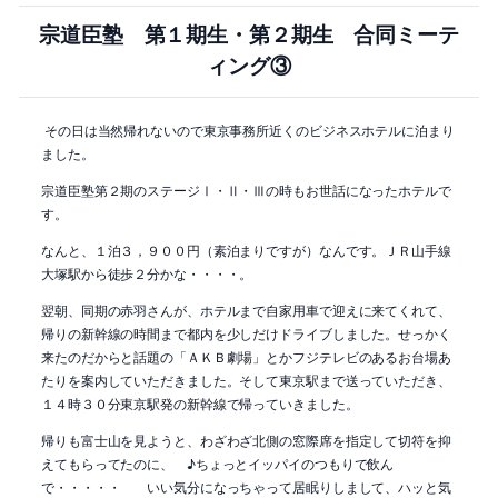
宗道臣塾 第１期生・第２期生 合同ミーテ
ィング③
その日は当然帰れないので東京事務所近くのビジネスホテルに泊まり
ました。
宗道臣塾第２期のステージⅠ・Ⅱ・Ⅲの時もお世話になったホテルで
す。
なんと、１泊３，９００円（素泊まりですが）なんです。ＪＲ山手線
大塚駅から徒歩２分かな・・・・。
翌朝、同期の赤羽さんが、ホテルまで自家用車で迎えに来てくれて、
帰りの新幹線の時間まで都内を少しだけドライブしました。せっかく
来たのだからと話題の「ＡＫＢ劇場」とかフジテレビのあるお台場あ
たりを案内していただきました。そして東京駅まで送っていただき、
１４時３０分東京駅発の新幹線で帰っていきました。
帰りも富士山を見ようと、わざわざ北側の窓際席を指定して切符を抑
えてもらってたのに、 ♪ちょっとイッパイのつもりで飲ん
で・・・・・ いい気分になっちゃって居眠りしまして、ハッと気