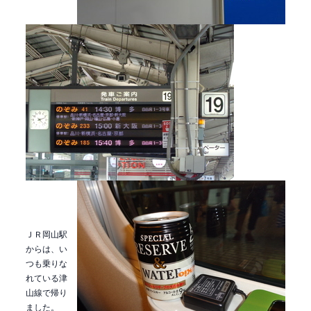
ＪＲ岡山駅
からは、い
つも乗りな
れている津
山線で帰り
ました。