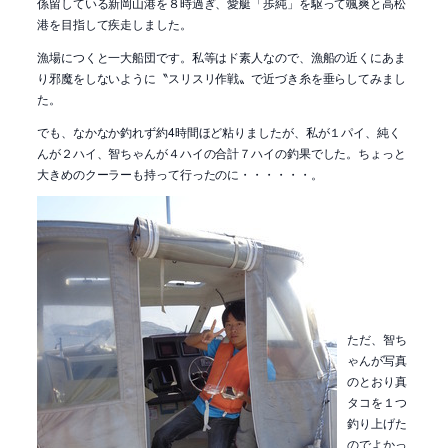
係留している新岡山港を８時過ぎ、愛艇「歩純」を駆って颯爽と高松
港を目指して疾走しました。
漁場につくと一大船団です。私等はド素人なので、漁船の近くにあま
り邪魔をしないように〝スリスリ作戦〟で近づき糸を垂らしてみまし
た。
でも、なかなか釣れず約4時間ほど粘りましたが、私が１パイ、純く
んが２ハイ、智ちゃんが４ハイの合計７ハイの釣果でした。ちょっと
大きめのクーラーも持って行ったのに・・・・・・。
ただ、智ち
ゃんが写真
のとおり真
タコを１つ
釣り上げた
のでよかっ