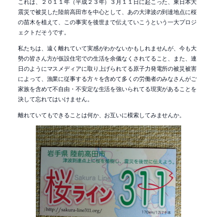
これは、２０１１年（平成２３年）３月１１日に起こった、東日本大
震災で被災した陸前高田市を中心として、あの大津波の到達地点に桜
の苗木を植えて、この事実を後世まで伝えていこうという一大プロジ
ェクトだそうです。
私たちは、遠く離れていて実感がわかないかもしれませんが、今も大
勢の皆さん方が仮設住宅での生活を余儀なくされてること、また、連
日のようにマスメディアに取り上げられてる原子力発電所の被災被害
によって、漁業に従事する方々を含めて多くの労働者のみなさんがご
家族を含めて不自由・不安定な生活を強いられてる現実があることを
決して忘れてはいけません。
離れていてもできることは何か、お互いに模索してみませんか。