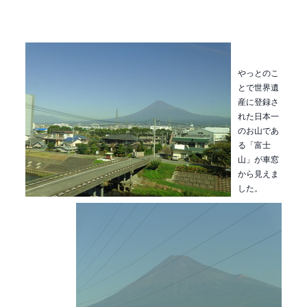
やっとのこ
とで世界遺
産に登録さ
れた日本一
のお山であ
る「富士
山」が車窓
から見えま
した。