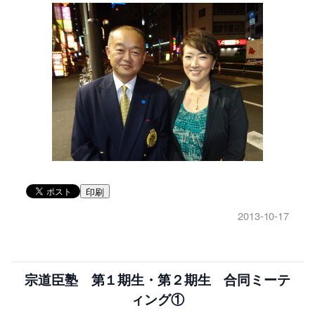
印刷
2013-10-17
宗道臣塾 第１期生・第２期生 合同ミーテ
ィング①