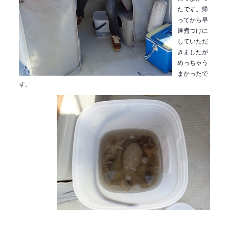
たです。帰
ってから早
速煮つけに
していただ
きましたが
めっちゃう
まかったで
す。