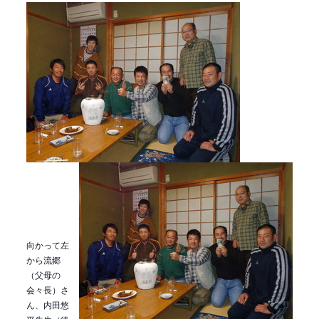
向かって左
から流郷
（父母の
会々長）さ
ん、内田悠