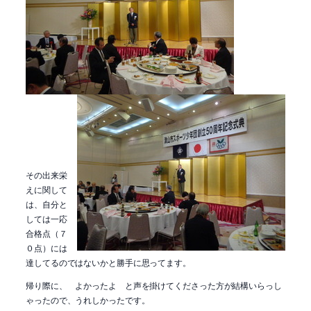
その出来栄
えに関して
は、自分と
しては一応
合格点（７
０点）には
達してるのではないかと勝手に思ってます。
帰り際に、 よかったよ と声を掛けてくださった方が結構いらっし
ゃったので、うれしかったです。