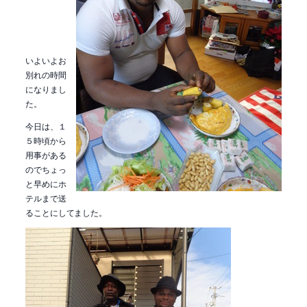
いよいよお
別れの時間
になりまし
た。
今日は、１
５時頃から
用事がある
のでちょっ
と早めにホ
テルまで送
ることにしてました。