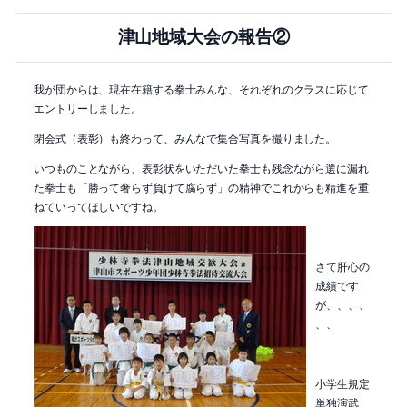
津山地域大会の報告②
我が団からは、現在在籍する拳士みんな、それぞれのクラスに応じて
エントリーしました。
閉会式（表彰）も終わって、みんなで集合写真を撮りました。
いつものことながら、表彰状をいただいた拳士も残念ながら選に漏れ
た拳士も「勝って奢らず負けて腐らず」の精神でこれからも精進を重
ねていってほしいですね。
さて肝心の
成績です
が、、、、
、、
小学生規定
単独演武