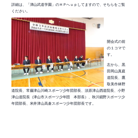
詳細は、「津山武道学園」のＨＰへｕｐしてますので、そちらをご覧
ください。
開会式の前
の１コマで
す。
左から、黒
田岡山真庭
道院長、鷹
取美作林野
道院長、常藤津山川崎スポーツ少年団部長、須原津山西道院長、小野
津山道院長（津山市スポーツ少年団 本部長）、秋川鏡野スポーツ少
年団部長、米井津山高倉スポーツ少年団部長です。