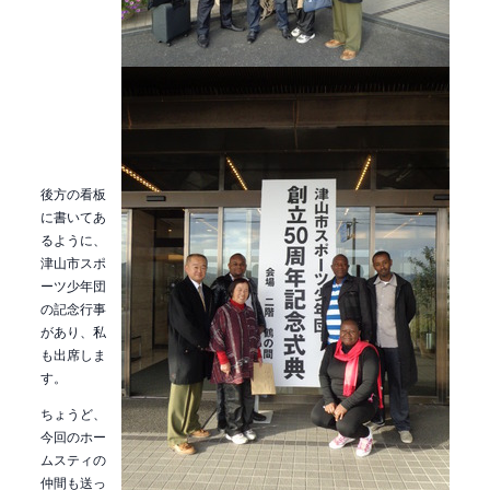
後方の看板
に書いてあ
るように、
津山市スポ
ーツ少年団
の記念行事
があり、私
も出席しま
す。
ちょうど、
今回のホー
ムスティの
仲間も送っ