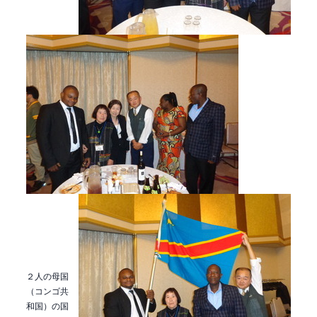
２人の母国
（コンゴ共
和国）の国