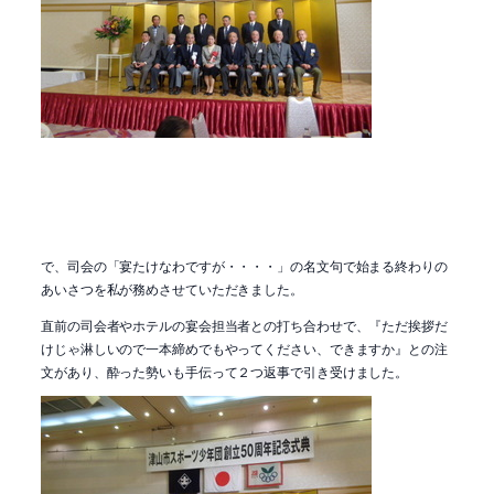
で、司会の「宴たけなわですが・・・・」の名文句で始まる終わりの
あいさつを私が務めさせていただきました。
直前の司会者やホテルの宴会担当者との打ち合わせで、『ただ挨拶だ
けじゃ淋しいので一本締めでもやってください、できますか』との注
文があり、酔った勢いも手伝って２つ返事で引き受けました。