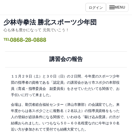
内
ログイン
MENU
容
を
少林寺拳法 勝北スポーツ少年団
ス
心も体も豊かになって 元気でいこう！
キ
0868-28-0888
ッ
TEL
プ
講習会の報告
１１月２９日（土）と３０日（日）の２日間、今年度のスポーツ少年
団の指導者の資格である「認定員」の講習会があり市スポ少の本部役
員（育成・指導委員会 副委員長）をさせていただいてる関係で、お
手伝いに行って来ました。
会場は、勤労者総合福祉センター（津山市勝部）の会議室でした。来
年度からは各スポ少ごとに複数名（２名以上）の指導員資格をもった
人の登録が必須条件になる関係で、いわゆる「駆け込み受講」の方が
結構おられました。いつもなら５０～６０名程度なのに今年は９０名
近い方が参加されてて受付でも結構大変でした。