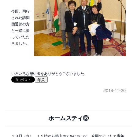
今回、同行
された訪問
団通訳の方
と一緒に撮
っていただ
きました。
いろいろな思い出をありがとうございました。
印刷
2014-11-20
ホームスティ⑫
１９日（水）、１９時から鶴山ホテルにおいて、今回のアフリカ青年