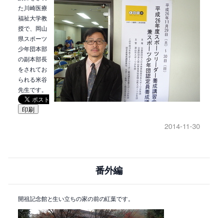
た川崎医療
福祉大学教
授で、岡山
県スポーツ
少年団本部
の副本部長
をされてお
られる米谷
先生です。
印刷
2014-11-30
番外編
開祖記念館と生い立ちの家の前の紅葉です。