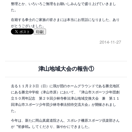
整理とか、いろいろご無理をお願いしみんなで盛り上げていきまし
た。
在籍する拳士のご家族の皆さまには本当にお世話になりました、あり
がとうございました。
印刷
2014-11-27
津山地域大会の報告①
去る１１月２３日（日）に我が団のホームグラウンドである勝北地区
にある勝北中学校（津山市原）において、『津山市スポーツ少年団創
立５０周年記念 第２９回少林寺拳法津山地域交換大会 兼 第１１
回津山市スポーツ少年団少林寺拳法招待交流大会』が開催されまし
た。
今年は、新たに岡山真庭道院さん、スポレク柵原スポーツ倶楽部さん
が〝初参戦〟してくださり、賑やかにできました。