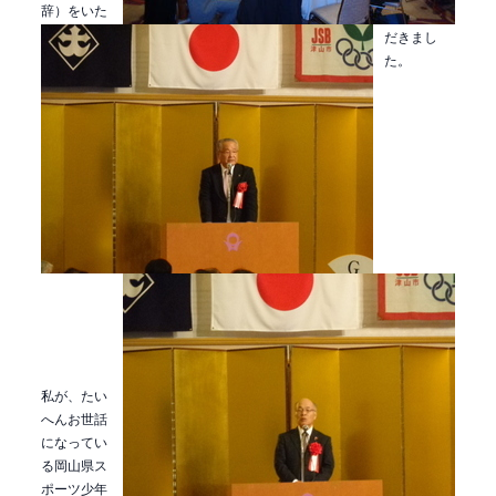
辞）をいた
だきまし
た。
私が、たい
へんお世話
になってい
る岡山県ス
ポーツ少年