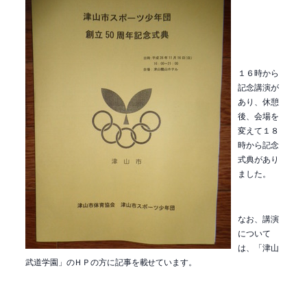
１６時から
記念講演が
あり、休憩
後、会場を
変えて１８
時から記念
式典があり
ました。
なお、講演
について
は、「津山
武道学園」のＨＰの方に記事を載せています。