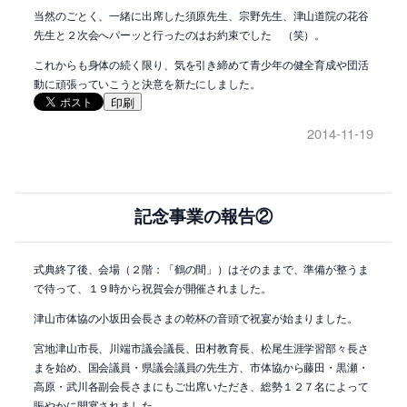
当然のごとく、一緒に出席した須原先生、宗野先生、津山道院の花谷
先生と２次会へパーッと行ったのはお約束でした （笑）。
これからも身体の続く限り、気を引き締めて青少年の健全育成や団活
動に頑張っていこうと決意を新たにしました。
印刷
2014-11-19
記念事業の報告②
式典終了後、会場（２階：「鶴の間」）はそのままで、準備が整うま
で待って、１９時から祝賀会が開催されました。
津山市体協の小坂田会長さまの乾杯の音頭で祝宴が始まりました。
宮地津山市長、川端市議会議長、田村教育長、松尾生涯学習部々長さ
まを始め、国会議員・県議会議員の先生方、市体協から藤田・黒瀬・
高原・武川各副会長さまにもご出席いただき、総勢１２７名によって
賑やかに開宴されました。