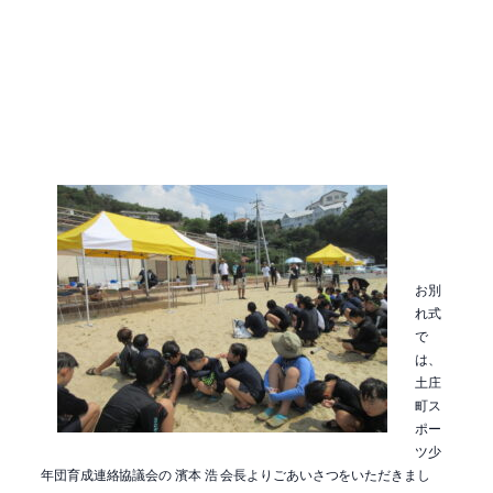
お別
れ式
で
は、
土庄
町ス
ポー
ツ少
年団育成連絡協議会の 濱本 浩 会長よりごあいさつをいただきまし