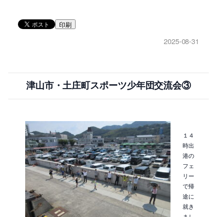
印刷
2025-08-31
津山市・土庄町スポーツ少年団交流会③
１４
時出
港の
フェ
リー
で帰
途に
就き
まし