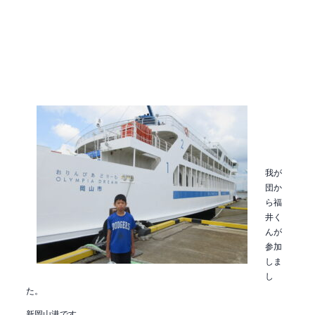
我が
団か
ら福
井く
んが
参加
しま
し
た。
新岡山港です。