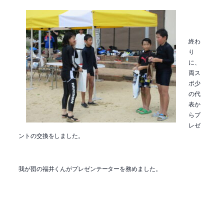
終わ
り
に、
両ス
ポ少
の代
表か
らプ
レゼ
ントの交換をしました。
我が団の福井くんがプレゼンテーターを務めました。