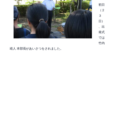
初日
（２
３
日）
、出
発式
では
竹内
靖人 本部長があいさつをされました。