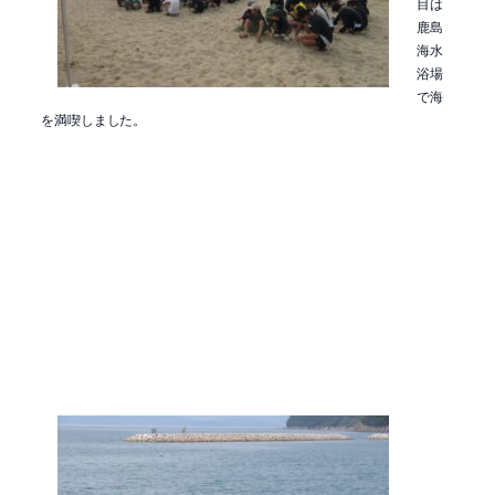
目は
鹿島
海水
浴場
で海
を満喫しました。