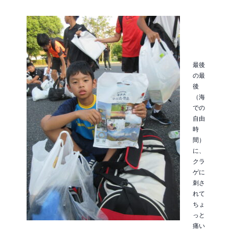
最後
の最
後
（海
での
自由
時
間）
に、
クラ
ゲに
刺さ
れて
ちょ
っと
痛い