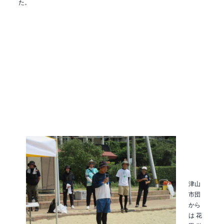
た。
津山
市団
から
は 花