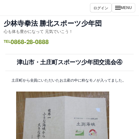
内
ログイン
MENU
容
を
少林寺拳法 勝北スポーツ少年団
ス
心も体も豊かになって 元気でいこう！
キ
0868-28-0888
ッ
TEL
プ
津山市・土庄町スポーツ少年団交流会④
土庄町から全員にいただいたお土産の中に粋なモノが入ってました。