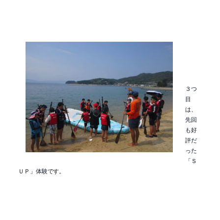
３つ
目
は、
先回
も好
評だ
った
「Ｓ
ＵＰ」体験です。