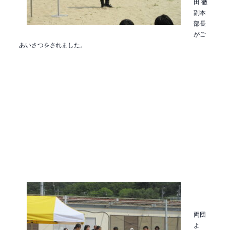
田 徹
副本
部長
がご
あいさつをされました。
両団
よ