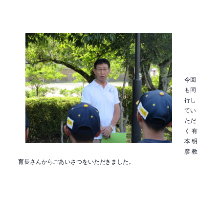
今回
も同
行し
てい
ただ
く 有
本 明
彦 教
育長さんからごあいさつをいただきました。