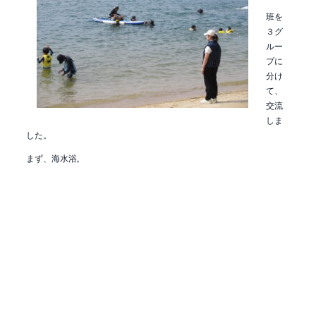
班を
３グ
ルー
プに
分け
て、
交流
しま
した。
まず、海水浴。