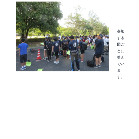
参加
する
団ご
とに
並ん
でい
ま
す。