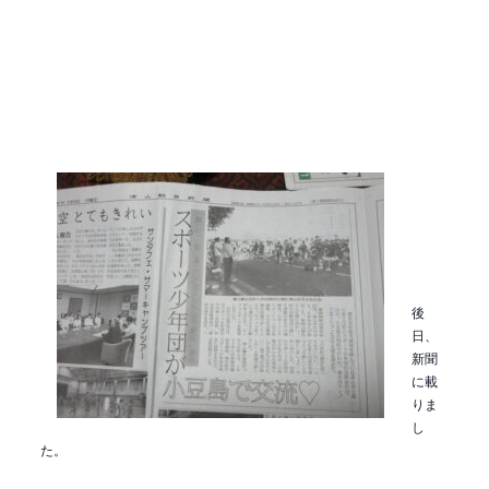
後
日、
新聞
に載
りま
し
た。