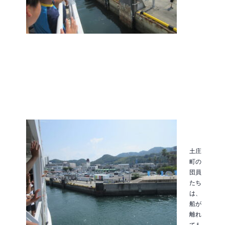
土庄
町の
団員
たち
は、
船が
離れ
ても