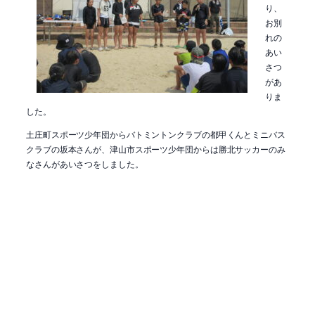
り、
お別
れの
あい
さつ
があ
りま
した。
土庄町スポーツ少年団からバトミントンクラブの都甲くんとミニバス
クラブの坂本さんが、津山市スポーツ少年団からは勝北サッカーのみ
なさんがあいさつをしました。