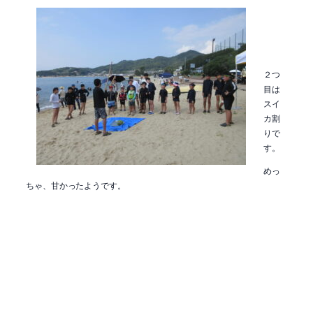
２つ
目は
スイ
カ割
りで
す。
めっ
ちゃ、甘かったようです。