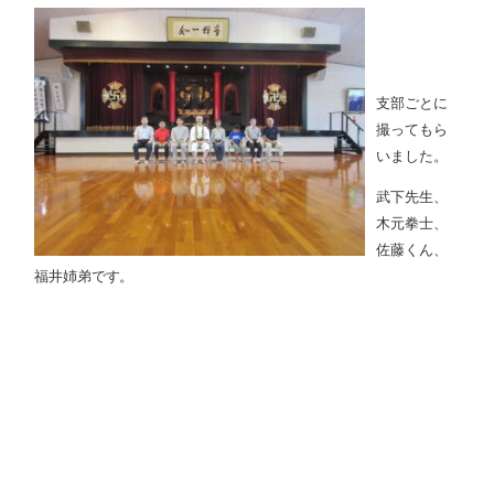
支部ごとに
撮ってもら
いました。
武下先生、
木元拳士、
佐藤くん、
福井姉弟です。