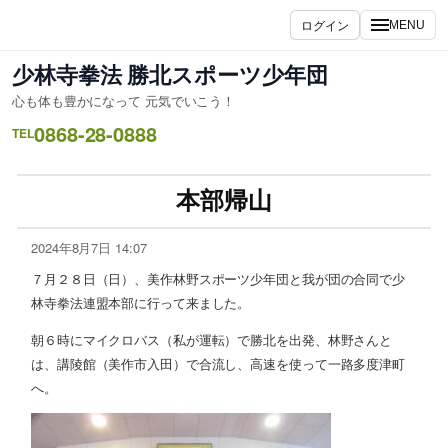
ログイン
MENU
少林寺拳法 勝北スポーツ少年団
心も体も豊かになって 元気でいこう！
0868-28-0888
TEL
本部帰山
2024年8月7日 14:07
７月２８日（日）、美作林野スポーツ少年団と我が団の合同で少
林寺拳法連盟本部に行って来ました。
朝６時にマイクロバス（私が運転）で勝北を出発、林野さんと
は、講陵館（美作市入田）で合流し、高速を使って一路多度津町
へ。