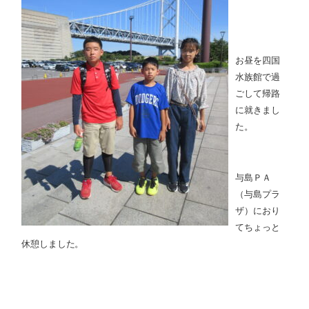
お昼を四国
水族館で過
ごして帰路
に就きまし
た。
与島ＰＡ
（与島プラ
ザ）におり
てちょっと
休憩しました。