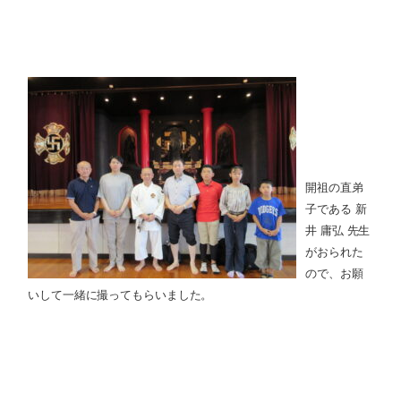
開祖の直弟
子である 新
井 庸弘 先生
がおられた
ので、お願
いして一緒に撮ってもらいました。