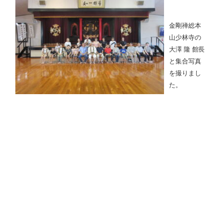
金剛禅総本
山少林寺の
大澤 隆 館長
と集合写真
を撮りまし
た。